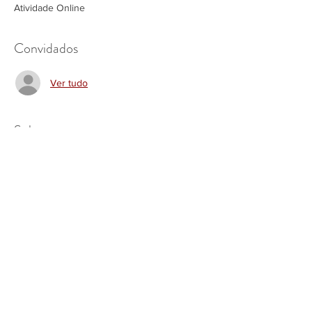
Atividade Online
Convidados
Ver tudo
Sobre o evento
A chegada de um filho é marcada por
grandes transformações. A idealização da
maternidade pode começar nas brincadeiras
infantis da garotinha e chegar às projeções e
expectativas da vida adulta. Ao se
transformar em mãe, a mulher vive inúmeras
perdas: a gestação que se foi, o bebê
idealizado versus o bebê real, as mudanças
na rotina, nas relações pessoais e no próprio
corpo.
Mas, afinal, o que torna a mulher uma mãe?
Quais são as condições para que a