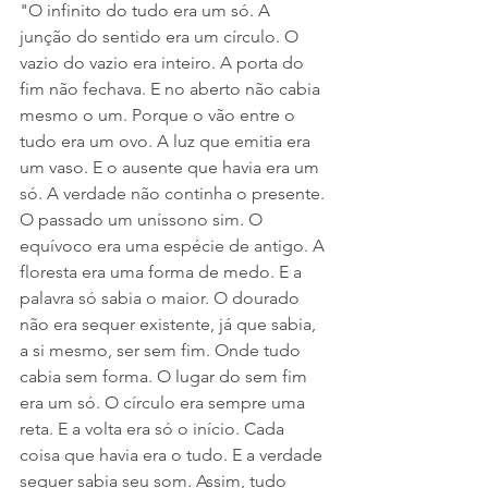
"O infinito do tudo era um só. A 
junção do sentido era um círculo. O 
vazio do vazio era inteiro. A porta do 
fim não fechava. E no aberto não cabia 
mesmo o um. Porque o vão entre o 
tudo era um ovo. A luz que emitia era 
um vaso. E o ausente que havia era um 
só. A verdade não continha o presente. 
O passado um uníssono sim. O 
equívoco era uma espécie de antigo. A 
floresta era uma forma de medo. E a 
palavra só sabia o maior. O dourado 
não era sequer existente, já que sabia, 
a si mesmo, ser sem fim. Onde tudo 
cabia sem forma. O lugar do sem fim 
era um só. O círculo era sempre uma 
reta. E a volta era só o início. Cada 
coisa que havia era o tudo. E a verdade 
sequer sabia seu som. Assim, tudo 