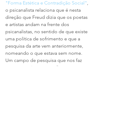
"Forma Estética e Contradição Social"
, 
o psicanalista relaciona que é nesta 
direção que Freud dizia que os poetas 
e artistas andam na frente dos 
psicanalistas, no sentido de que existe 
uma política de sofrimento e que a 
pesquisa da arte vem anteriormente, 
nomeando o que estava sem nome. 
Um campo de pesquisa que nos faz 
querer seguir sempre adiante e 
adentrar no enigma que a arte nos 
propõe.