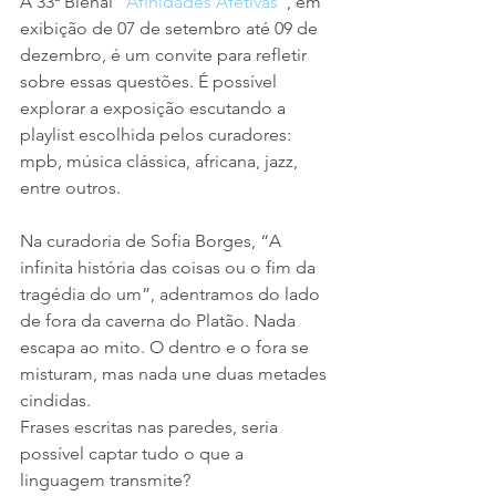
A 33ª Bienal 
“Afinidades Afetivas”
, em 
exibição de 07 de setembro até 09 de 
dezembro, é um convite para refletir 
sobre essas questões. É possível 
explorar a exposição escutando a 
playlist escolhida pelos curadores: 
mpb, música clássica, africana, jazz, 
entre outros.
Na curadoria de Sofia Borges, “A 
infinita história das coisas ou o fim da 
tragédia do um”, adentramos do lado 
de fora da caverna do Platão. Nada 
escapa ao mito. O dentro e o fora se 
misturam, mas nada une duas metades 
cindidas.
Frases escritas nas paredes, seria 
possível captar tudo o que a 
linguagem transmite?