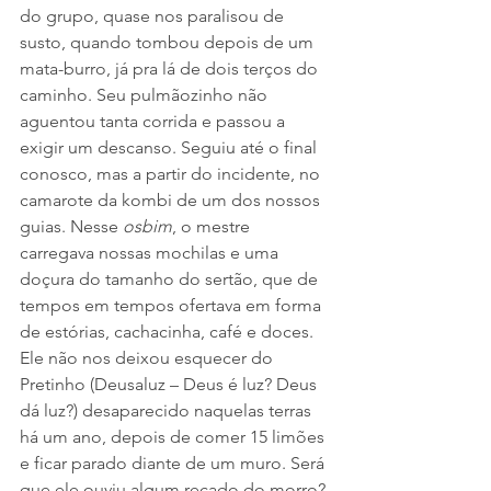
do grupo, quase nos paralisou de 
susto, quando tombou depois de um 
mata-burro, já pra lá de dois terços do 
caminho. Seu pulmãozinho não 
aguentou tanta corrida e passou a 
exigir um descanso. Seguiu até o final 
conosco, mas a partir do incidente, no 
camarote da kombi de um dos nossos 
guias. Nesse 
osbim
, o mestre 
carregava nossas mochilas e uma 
doçura do tamanho do sertão, que de 
tempos em tempos ofertava em forma 
de estórias, cachacinha, café e doces. 
Ele não nos deixou esquecer do 
Pretinho (Deusaluz – Deus é luz? Deus 
dá luz?) desaparecido naquelas terras 
há um ano, depois de comer 15 limões 
e ficar parado diante de um muro. Será 
que ele ouviu algum recado do morro? 