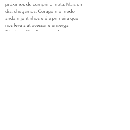
próximos de cumprir a meta. Mais um 
dia: chegamos. Coragem e medo 
andam juntinhos e é a primeira que 
nos leva a atravessar e enxergar 
Djanira, a filha-flor em todos os 
campos do sertão.
Na cidade do escritor ouvimos mais 
estórias. A filha e a mãe de Sorôco 
ainda vivem, mas o trem com grades 
para Barbacena não. Não podemos 
deixar que as prisões retornem. Na loja 
que não vende nenhum objeto é 
sempre tempo para estórias, 
encadeadas como nascentes que 
formam um São Francisco de vidas. 
Como morreu o jagunço? De 
perfuração de tiro? Arrebatado por 
marimbondos? E gente morre de um 
jeito só? É preciso inventar as vidas e 