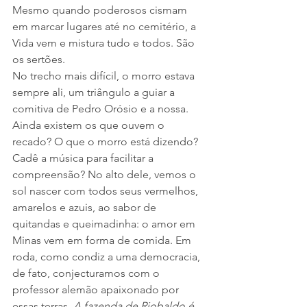
Mesmo quando poderosos cismam 
em marcar lugares até no cemitério, a 
Vida vem e mistura tudo e todos. São 
os sertões.
No trecho mais difícil, o morro estava 
sempre ali, um triângulo a guiar a 
comitiva de Pedro Orósio e a nossa. 
Ainda existem os que ouvem o 
recado? O que o morro está dizendo? 
Cadê a música para facilitar a 
compreensão? No alto dele, vemos o 
sol nascer com todos seus vermelhos, 
amarelos e azuis, ao sabor de 
quitandas e queimadinha: o amor em 
Minas vem em forma de comida. Em 
roda, como condiz a uma democracia, 
de fato, conjecturamos com o 
professor alemão apaixonado por 
essas terras. 
A fazenda de Riobaldo é 