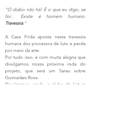
“O diabo não há! É o que eu digo, se 
for… Existe é homem humano. 
Travessia
.”
A Casa Frida aposta nesta travessia 
humana dos processos de luto e perda 
por meio da arte.
Por tudo isso, é com muita alegria que 
divulgamos nossa próxima roda do 
projeto, que será um Sarau sobre 
Guimarães Rosa.
Divulgamos, ainda, o clube de leitura 
do livro “Grande Sertão: Veredas”, que 
será mediado por Carla Belintani. 
                      Por Paula Mandel